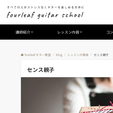
講師紹介
レッスン内容
コ
fourleaf ギター教室
blog
レッスンの模様
センス親子
センス親子