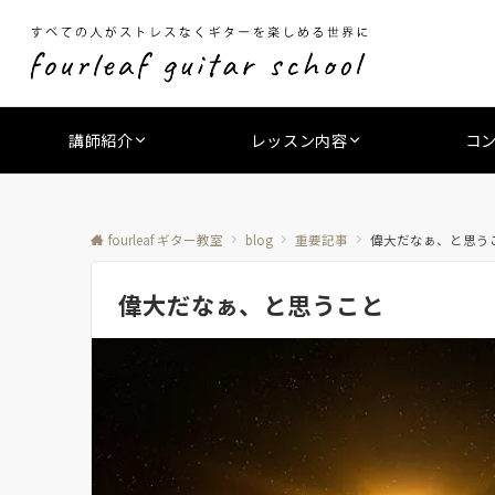
講師紹介
レッスン内容
コ
fourleaf ギター教室
blog
重要記事
偉大だなぁ、と思う
偉大だなぁ、と思うこと