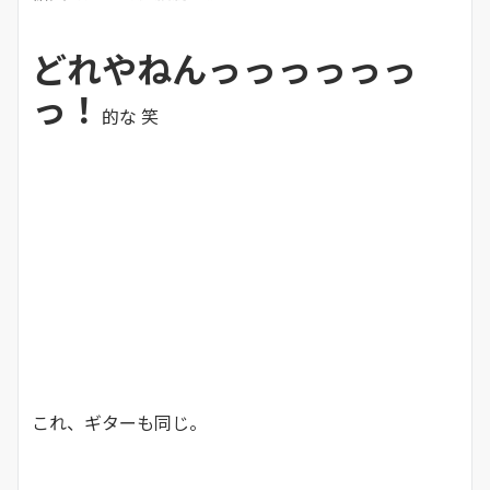
どれやねんっっっっっっ
っ！
的な 笑
これ、ギターも同じ。