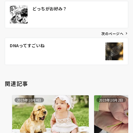
投
どっちがお好み？
稿
ナ
ビ
ゲ
次のページへ
ー
DNAってすごいね
シ
ョ
ン
関連記事
2019年10月4日
2019年10月2日