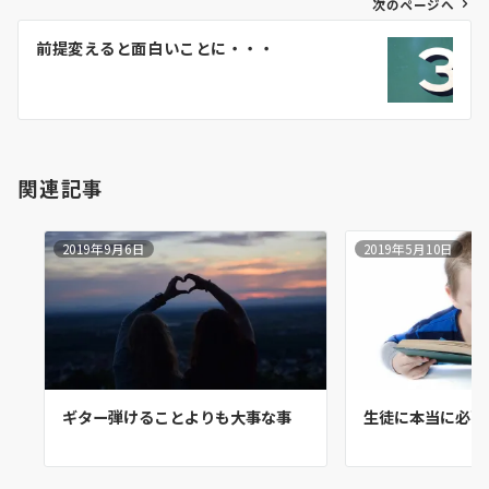
ゲ
次のページへ
ー
前提変えると面白いことに・・・
シ
ョ
ン
関連記事
2019年9月6日
2019年5月10日
ギター弾けることよりも大事な事
生徒に本当に必要